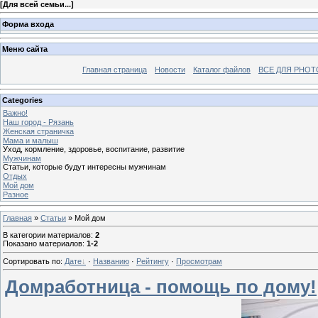
[
Для всей семьи...
]
Форма входа
Меню сайта
Главная страница
Новости
Каталог файлов
ВСЕ ДЛЯ PHO
Categories
Важно!
Наш город - Рязань
Женская страничка
Мама и малыш
Уход, кормление, здоровье, воспитание, развитие
Мужчинам
Статьи, которые будут интересны мужчинам
Отдых
Мой дом
Разное
Главная
»
Статьи
» Мой дом
В категории материалов
:
2
Показано материалов
:
1-2
Сортировать по
:
Дате
·
Названию
·
Рейтингу
·
Просмотрам
Домработница - помощь по дому!