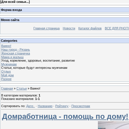
[
Для всей семьи...
]
Форма входа
Меню сайта
Главная страница
Новости
Каталог файлов
ВСЕ ДЛЯ PHO
Categories
Важно!
Наш город - Рязань
Женская страничка
Мама и малыш
Уход, кормление, здоровье, воспитание, развитие
Мужчинам
Статьи, которые будут интересны мужчинам
Отдых
Мой дом
Разное
Главная
»
Статьи
» Важно!
В категории материалов
:
1
Показано материалов
:
1-1
Сортировать по
:
Дате
·
Названию
·
Рейтингу
·
Просмотрам
Домработница - помощь по дому!