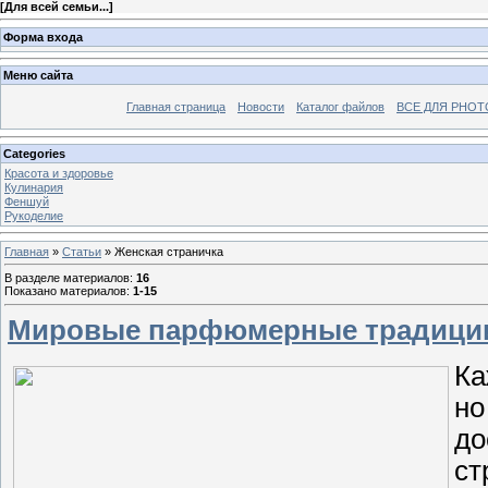
[
Для всей семьи...
]
Форма входа
Меню сайта
Главная страница
Новости
Каталог файлов
ВСЕ ДЛЯ PHO
Categories
Красота и здоровье
Кулинария
Феншуй
Рукоделие
Главная
»
Статьи
» Женская страничка
В разделе материалов
:
16
Показано материалов
:
1-15
Мировые парфюмерные традици
Ка
но
до
ст