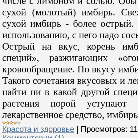
числе с лимоном и солью. Обы
сухой (молотый) имбирь. Све
сухой имбирь - более острый.
использованию, с него надо сос
Острый на вкус, корень имб
специй»
,
разжигающих «ого
кровообращение. По вкусу имби
Такого сочетания вкусовых и ле
найти ни в какой другой спец
растения порой уступают 
лекарственное средство, имбирь
Красота и здоровье
|
Просмотров:
11
Комментарии (1)