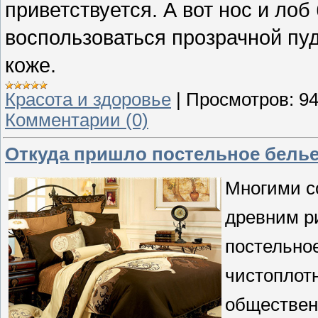
приветствуется. А вот нос и ло
воспользоваться прозрачной пуд
коже.
Красота и здоровье
|
Просмотров:
9
Комментарии (0)
Откуда пришло постельное бель
Многими с
древним ри
постельно
чистоплотн
обществен