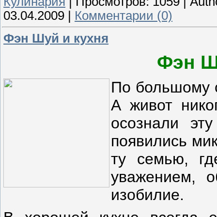
Кулинария
|
Просмотров:
1059
|
Auth
03.04.2009
|
Комментарии (0)
Фэн Шуй и кухня
Фэн Ш
По большому 
А живот нико
осознали эту
появились мик
ту семью, гд
уважением, о
изобилие.