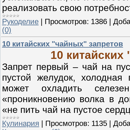
реализовать свою потребност
Рукоделие
|
Просмотров:
1386
|
Доба
(0)
10 китайских "чайных" запретов
10 китайских 
Запрет первый – чай на пус
пустой желудок, холодная 
может охладить селезе
«проникновению волка в до
«не пить чай на пустое сердц
Кулинария
|
Просмотров:
1135
|
Доба