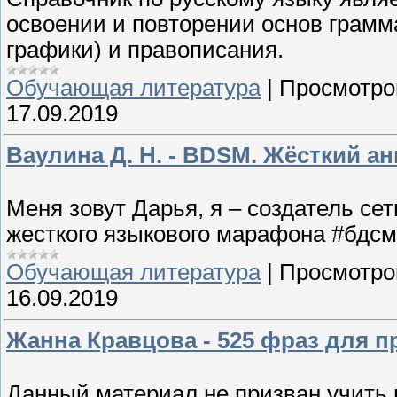
освоении и повторении основ грамм
графики) и правописания.
Обучающая литература
|
Просмотро
17.09.2019
Ваулина Д. Н. - BDSM. Жёсткий а
Меня зовут Дарья, я – создатель се
жесткого языкового марафона #бдсм
Обучающая литература
|
Просмотро
16.09.2019
Жанна Кравцова - 525 фраз для п
Данный материал не призван учить в