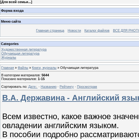
[
Для всей семьи...
]
Форма входа
Меню сайта
Главная страница
Новости
Каталог файлов
ВСЕ ДЛЯ PHO
Categories
Художественная литература
Обучающая литература
Журналы
Главная
»
Файлы
»
Книги, журналы
» Обучающая литература
В категории материалов
:
5644
Показано материалов
:
1-15
Сортировать по
:
Дате
·
Названию
·
Рейтингу
·
Просмотрам
В.А. Державина - Английский язы
Всем известно, какое важное значе
овладении английским языком.
В пособии подробно рассматриваютс