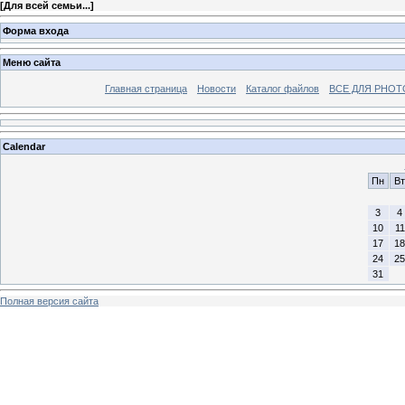
[
Для всей семьи...
]
Форма входа
Меню сайта
Главная страница
Новости
Каталог файлов
ВСЕ ДЛЯ PHO
Calendar
Пн
Вт
3
4
10
11
17
18
24
25
31
Полная версия сайта