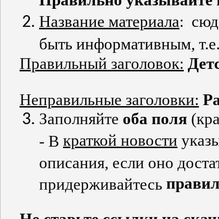
Название материала
:
сюд
быть информативным, т.е.
Правильный заголовок:
Дет
Неправильные заголовки:
Р
Заполняйте
оба поля
(
кра
краткой новости
указы
- В
описания, если оно дост
правил
придерживайтесь
Не ставьте ссылки на скач